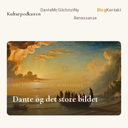
Dante
McGilchrist
Ny
Blog
Kontakt
Kulturpodkasten
Renessanse
NØKKELEN TIL EN NY RENESSANSE
Dante og det store bildet